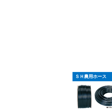
ＳＨ農用ホース