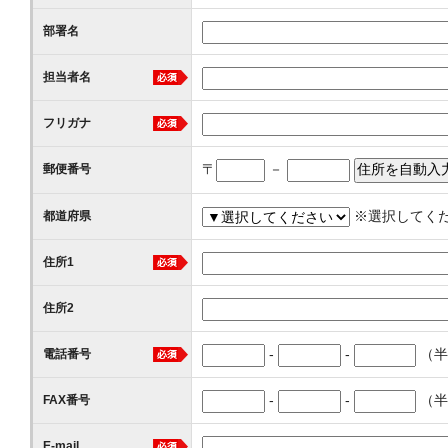
部署名
担当者名
フリガナ
〒
－
郵便番号
※選択してく
都道府県
住所1
住所2
-
-
（半
電話番号
-
-
（半
FAX番号
E-mail