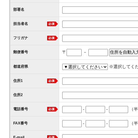
部署名
担当者名
フリガナ
〒
－
郵便番号
※選択してく
都道府県
住所1
住所2
-
-
（半
電話番号
-
-
（半
FAX番号
E-mail